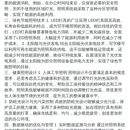
要的能源消耗。例如，在办公时间结束后，仅保留必要的安全照
明，关闭不使用的区域灯光。照明系统就采取了这种分区管理策
略，实现了能源的高效利用。
二、绿色节能照明技术 1. LED灯具的广泛应用 LED灯具因其高效、
长寿命和低能耗的特点，成为写字楼照明的首选。相比传统的荧光
灯，LED灯具能够显著降低电力消耗，并减少二氧化碳排放。全面
采用了LED照明系统，大幅提升了能源利用效率，同时也减少了维
护成本。 2. 太阳能与光伏发电 结合太阳能光伏发电技术，写字楼可
以利用可再生能源为照明系统供电。这不仅能够降低运营成本，还
能减少对传统能源的依赖，推动可持续发展。在屋顶安装了光伏发
电系统，通过太阳能为部分照明设备提供电力支持，实现了绿色节
能照明的目标。
三、健康照明设计 1. 人体工学照明 照明设计不仅要满足基本的视觉
需求，还需考虑员工的健康和舒适度。通过调节灯光的色温和亮
度，可以模拟自然光的变化，帮助员工保持最佳的精神状态和工作
效率。照明系统能够根据不同时间段自动调整灯光色温，营造更符
合人体生物节律的光环境，提升员工的整体健康水平。
2. 防眩光设计与光污染控制 高效的防眩光设计能够减少光污染，保
护员工的视力健康。采用了多种防眩光措施，如合理的灯具布局和
高质量的灯罩，确保光线柔和、均匀，减少视觉疲劳，创造更加舒
适的办公环境。
四、数据驱动的优化与管理 1. 实时数据监测与分析 通过对照明系统