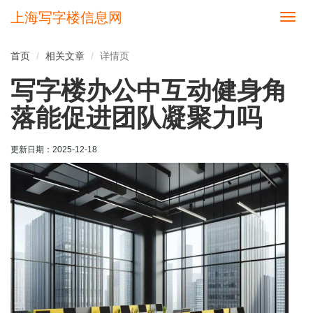
上海写字楼信息网
切
换
导
首页
相关文章
详情页
航
写字楼办公中互动健身角
落能促进团队凝聚力吗
更新日期：
2025-12-18